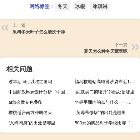
网络标签：
冬天
冰棍
冰淇淋
上一篇
果树冬天叶子怎么清洗干净
下一篇
夏天怎么种冬天蔬菜呢
相关问题
过年期间可以吃红薯吗
福岛核电站高辐射沙袋靠近1小时可致命
中国邮政logo设计分析（中国邮政logo）
“紞鼓吴门彻曙开”的出处是哪里
ai怎么做专色叠印
坐标平面内的点与什么一一对应
樱桃适合南方种吗冬天
“芙蓉蒂修坂”的出处是哪里
“又绊闲身”的出处是哪里
500元的奖品对于学校比赛（500元的奖品）