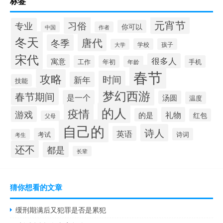
标签
元宵节
习俗
专业
你可以
中国
作者
冬天
唐代
冬季
学校
孩子
大学
宋代
很多人
寓意
工作
年初
手机
年龄
春节
攻略
时间
新年
技能
梦幻西游
春节期间
是一个
汤圆
温度
的人
疫情
游戏
礼物
的是
红包
父母
自己的
诗人
英语
考试
诗词
考生
还不
都是
长辈
猜你想看的文章
缓刑期满后又犯罪是否是累犯