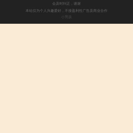
会及时纠正，谢谢
本站仅为个人兴趣爱好，不接盈利性广告及商业合作
小男孩