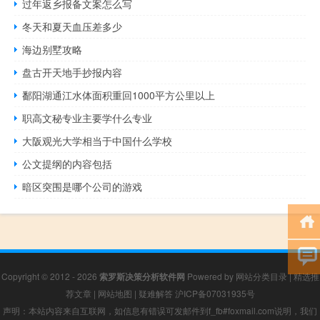
过年返乡报备文案怎么写
冬天和夏天血压差多少
海边别墅攻略
盘古开天地手抄报内容
鄱阳湖通江水体面积重回1000平方公里以上
职高文秘专业主要学什么专业
大阪观光大学相当于中国什么学校
公文提纲的内容包括
暗区突围是哪个公司的游戏
Copyright © 2012 - 2026
索罗斯决策分析软件网
Powered by
网站分类目录
|
精选推
荐文章
|
网站地图
|
疑难解答
沪ICP备07031935号
声明：本站内容来自互联网，如信息有错误可发邮件到f_fb#foxmail.com说明，我们