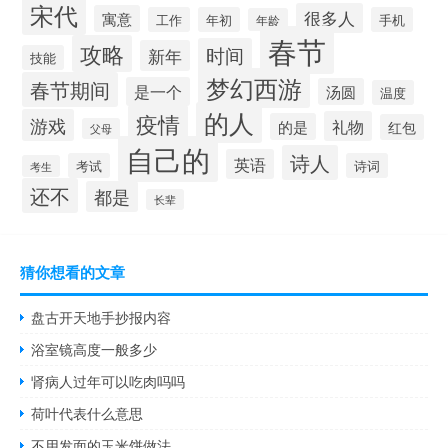
宋代
很多人
寓意
工作
年初
手机
年龄
春节
攻略
时间
新年
技能
梦幻西游
春节期间
是一个
汤圆
温度
的人
疫情
游戏
礼物
的是
红包
父母
自己的
诗人
英语
考试
诗词
考生
还不
都是
长辈
猜你想看的文章
盘古开天地手抄报内容
浴室镜高度一般多少
肾病人过年可以吃肉吗吗
荷叶代表什么意思
不用发面的玉米饼做法