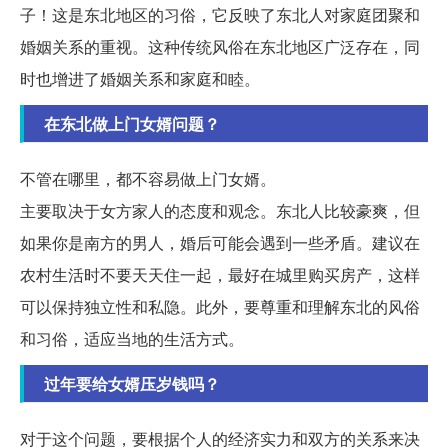
子！这是东北地区的习俗，它反映了东北人对家庭团聚和
婚姻关系的重视。这种传统风俗在东北地区广泛存在，同
时也增进了婚姻关系和家庭和睦。
在东北做上门女婿问题？
不管在哪里，都不容易做上门女婿。
主要取决于女方家人的态度和观念。东北人比较豪爽，但
如果你是南方的男人，婚后可能会遇到一些矛盾。建议在
农村生活时不要天天住一起，最好在城里购买房产，这样
可以保持独立性和私隐。此外，要尊重和理解东北的风俗
和习俗，适应当地的生活方式。
过年要给女婿压岁钱吗？
对于这个问题，要根据个人的经济实力和双方的关系来决