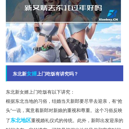
女婿
东北新
上门吃饭有讲究吗？
东北新女婿上门吃饭有以下讲究：
根据东北当地的习俗，结婚当天新郎要尽早去迎亲，有“抢
头”一说，寓意着新郎对新娘的重视和尊重。这个习俗反映
东北地区
了
重视婚礼仪式的传统。此外，新郎出发迎亲的