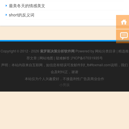
最美冬天的情感美文
short的反义词
Copyright © 2012 - 2026
索罗斯决策分析软件网
Powered by
网站分类目录
|
精选推
荐文章
|
网站地图
|
疑难解答
沪ICP备07031935号
声明：本站内容来自互联网，如信息有错误可发邮件到f_fb#foxmail.com说明，我们
会及时纠正，谢谢
本站仅为个人兴趣爱好，不接盈利性广告及商业合作
小男孩