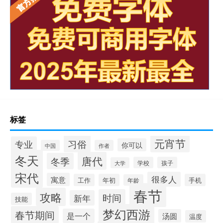
标签
元宵节
习俗
专业
你可以
中国
作者
冬天
唐代
冬季
学校
孩子
大学
宋代
很多人
寓意
工作
年初
手机
年龄
春节
攻略
时间
新年
技能
梦幻西游
春节期间
是一个
汤圆
温度