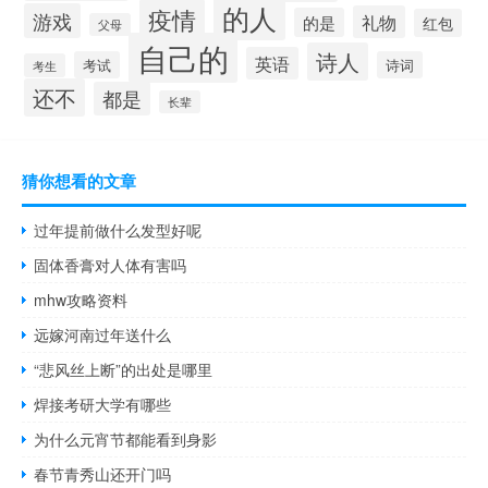
的人
疫情
游戏
礼物
的是
红包
父母
自己的
诗人
英语
考试
诗词
考生
还不
都是
长辈
猜你想看的文章
过年提前做什么发型好呢
固体香膏对人体有害吗
mhw攻略资料
远嫁河南过年送什么
“悲风丝上断”的出处是哪里
焊接考研大学有哪些
为什么元宵节都能看到身影
春节青秀山还开门吗