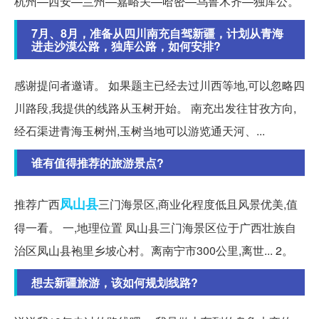
杭州—西安—兰州—嘉峪关—哈密—乌鲁木齐—独库公。
7月、8月，准备从四川南充自驾新疆，计划从青海
进走沙漠公路，独库公路，如何安排?
感谢提问者邀请。 如果题主已经去过川西等地,可以忽略四
川路段,我提供的线路从玉树开始。 南充出发往甘孜方向,
经石渠进青海玉树州,玉树当地可以游览通天河、...
谁有值得推荐的旅游景点?
凤山县
推荐广西
三门海景区,商业化程度低且风景优美,值
得一看。 一,地理位置 凤山县三门海景区位于广西壮族自
治区凤山县袍里乡坡心村。离南宁市300公里,离世... 2。
想去新疆旅游，该如何规划线路?