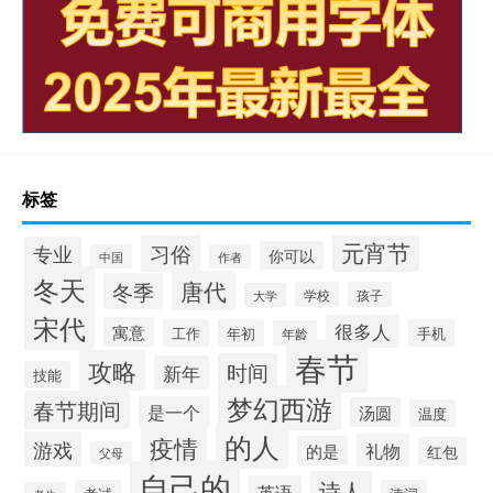
标签
元宵节
习俗
专业
你可以
中国
作者
冬天
唐代
冬季
学校
孩子
大学
宋代
很多人
寓意
工作
年初
手机
年龄
春节
攻略
时间
新年
技能
梦幻西游
春节期间
是一个
汤圆
温度
的人
疫情
游戏
礼物
的是
红包
父母
自己的
诗人
英语