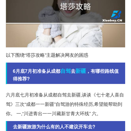
以下围绕“塔莎攻略”主题解决网友的困惑
自驾
新疆
6月底7月初准备从成都
去
，有哪些路线值
得推荐?
六月底七月初准备从成都自驾去新疆,谈谈《七十老人喜自
驾》三次“成都一一新疆”自驾游的特殊经历,希望能帮助到
你。 一,“川进青出一一川藏新甘青大环线” 六。
去新疆旅游为什么有的人不建议开车去?