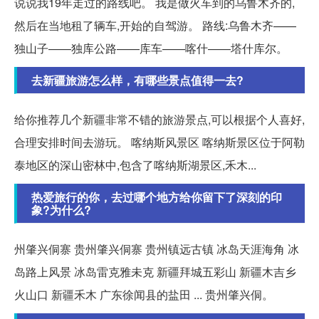
说说我19年走过的路线吧。 我是做火车到的乌鲁木齐的,
然后在当地租了辆车,开始的自驾游。 路线:乌鲁木齐——
独山子——独库公路——库车——喀什——塔什库尔。
去新疆旅游怎么样，有哪些景点值得一去?
给你推荐几个新疆非常不错的旅游景点,可以根据个人喜好,
合理安排时间去游玩。 喀纳斯风景区 喀纳斯景区位于阿勒
泰地区的深山密林中,包含了喀纳斯湖景区,禾木...
热爱旅行的你，去过哪个地方给你留下了深刻的印
象?为什么?
州肇兴侗寨 贵州肇兴侗寨 贵州镇远古镇 冰岛天涯海角 冰
岛路上风景 冰岛雷克雅未克 新疆拜城五彩山 新疆木吉乡
火山口 新疆禾木 广东徐闻县的盐田 ... 贵州肇兴侗。