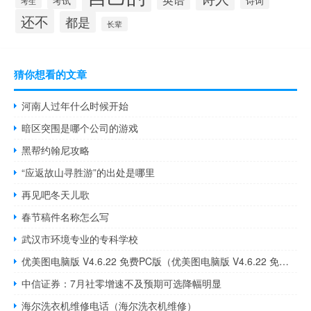
考试
诗词
考生
还不
都是
长辈
猜你想看的文章
河南人过年什么时候开始
暗区突围是哪个公司的游戏
黑帮约翰尼攻略
“应返故山寻胜游”的出处是哪里
再见吧冬天儿歌
春节稿件名称怎么写
武汉市环境专业的专科学校
优美图电脑版 V4.6.22 免费PC版（优美图电脑版 V4.6.22 免费PC版功能简介）
中信证券：7月社零增速不及预期可选降幅明显
海尔洗衣机维修电话（海尔洗衣机维修）