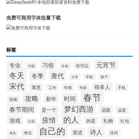
免费可商用字体批量下载
标签
元宵节
习俗
专业
你可以
中国
作者
冬天
唐代
冬季
学校
孩子
大学
宋代
很多人
寓意
工作
年初
手机
年龄
春节
攻略
时间
新年
技能
梦幻西游
春节期间
是一个
汤圆
温度
的人
疫情
游戏
礼物
的是
红包
父母
自己的
诗人
英语
考试
诗词
考生