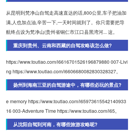
从昆明到梵净山自驾走高速直达的话,800公里,车子把油加
满,人也加点油,辛苦一下,一天时间就到了。你只需要把导
航终点设为梵净山(贵州省铜仁市江口县黑湾河... 这。
重庆到贵州、云南和西藏的自驾攻略该怎么做?
https://www.toutiao.com/i6616701526196879880 007-Livi
ng https://www.toutiao.com/i6606680082830328327。
扬州到海南三亚的自驾游途中，有哪些必玩的景点?
e memory https://www.toutiao.com/i65973615542140933
16 003-Adventure Time https://www.toutiao.com/i65。
从沈阳自驾到河南，有哪些旅游攻略呢?