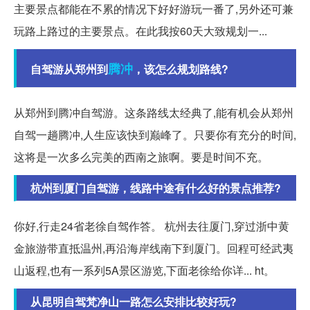
主要景点都能在不累的情况下好好游玩一番了,另外还可兼
玩路上路过的主要景点。在此我按60天大致规划一...
腾冲
自驾游从郑州到
，该怎么规划路线?
从郑州到腾冲自驾游。这条路线太经典了,能有机会从郑州
自驾一趟腾冲,人生应该快到巅峰了。只要你有充分的时间,
这将是一次多么完美的西南之旅啊。要是时间不充。
杭州到厦门自驾游，线路中途有什么好的景点推荐?
你好,行走24省老徐自驾作答。 杭州去往厦门,穿过浙中黄
金旅游带直抵温州,再沿海岸线南下到厦门。回程可经武夷
山返程,也有一系列5A景区游览,下面老徐给你详... ht。
从昆明自驾梵净山一路怎么安排比较好玩?