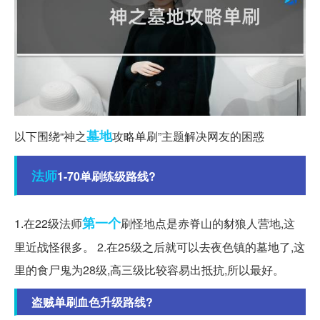
墓地
以下围绕“神之
攻略单刷”主题解决网友的困惑
法师
1-70单刷练级路线?
第一个
1.在22级法师
刷怪地点是赤脊山的豺狼人营地,这
里近战怪很多。 2.在25级之后就可以去夜色镇的墓地了,这
里的食尸鬼为28级,高三级比较容易出抵抗,所以最好。
盗贼单刷血色升级路线?