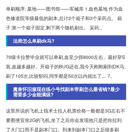
单刷顺序: 墓地——图书馆——军械库 1.血色墓地 作为血
色修道院等级最低的副本,总计2个箱子和3个采药点。 箱
子:第一个箱子固定,剩下两个随机刷出。 采药:。
法师怎么单刷dk马?
70级卡拉赞毕业就可以单刷,血至少得8000左右。最好穿S
装,血越多越好。开箱子的BUG还在,我今天刚刚刷到DK马,
刷了105次,比较郁闷,同学都是50次以内就出了,... 7。
魔兽怀旧服现在练小号找副本带刷怎么最省钱?最少
需要多少金能满级?
这里所说的飞机上指术士拉人机票价格一般都是3G左右不
要图便宜坐2G的飞机,坐了之后你会发现他只是把你拉到
了大门口而不是副本门口。到来到副本门口之后很多刷