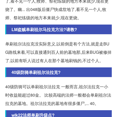
了,看不见一个人,牧师、祭祀练级的地方本来就少,现在更
烧了。幽... 出048版后僵尸快成坟地了,看不见一个人,牧
师、祭祀练级的地方本来就少,现在更烧。
LM盗贼单刷祖尔马拉克方法?请教?
单刷祖尔法拉克没实际意义,以前倒是有个方法,就是走BU
G路线来着,可以直接通到百人前的墓地那,后来BUG被修掉
了,以前有听人说过有人在那个墓地刷钱的,不过个人。
40级防骑单刷祖尔法拉克?
40级防骑可以单刷祖尔法拉克 一般而言,祖尔法拉克一小
时收益能超过80金。 比较高端的法师一般都会单刷祖尔法
拉克的墓地。祖尔法拉克的墓地有很多僵尸,... 40。
wlk22法师单刷升级点?