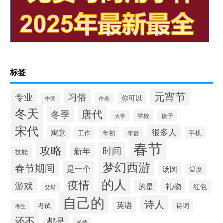
标签
元宵节
习俗
专业
你可以
中国
作者
冬天
唐代
冬季
学校
孩子
大学
宋代
很多人
寓意
工作
年初
手机
年龄
春节
攻略
时间
新年
技能
梦幻西游
春节期间
是一个
汤圆
温度
的人
疫情
游戏
礼物
的是
红包
父母
自己的
诗人
英语
考试
诗词
考生
还不
都是
长辈