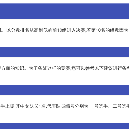
机。以分数排名从高到低的前10组进入决赛,若第10名的组数因
面的知识。为了备战这样的竞赛,您可以参考以下建议进行备考: 
选手上场,其中女队员1名,代表队员编号分别为:一号选手、二号选