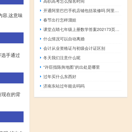
高职高考怎么报名时间
开通阿里巴巴手机店铺包括装修吗 阿里国际站店铺装修
内容,这意味
春节出行怎样溜娃
课堂点睛七年级上册数学答案202173页74页（课堂点睛七年级上册数学答案2021）
什么情况可以自动离婚
会计从业资格证与初级会计证区别
赛选手通过
冬天我们注意什么呢
“许臣指陈舆地图”的出处是哪里
过年买什么东西好
济南东站过年能去吗吗
按现在的背