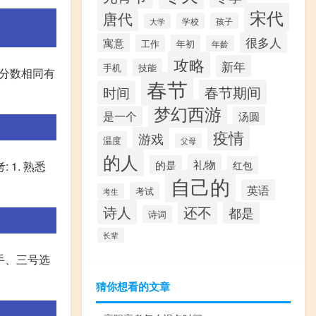
宋代
唐代
学校
孩子
大学
很多人
寓意
工作
年初
年龄
攻略
新年
手机
技能
为分数相同有
春节
春节期间
时间
梦幻西游
是一个
汤圆
疫情
游戏
温度
父母
的人
礼物
的是
1. 熟悉
红包
自己的
英语
考试
考生
诗人
还不
都是
诗词
长辈
手、三号选
猜你想看的文章