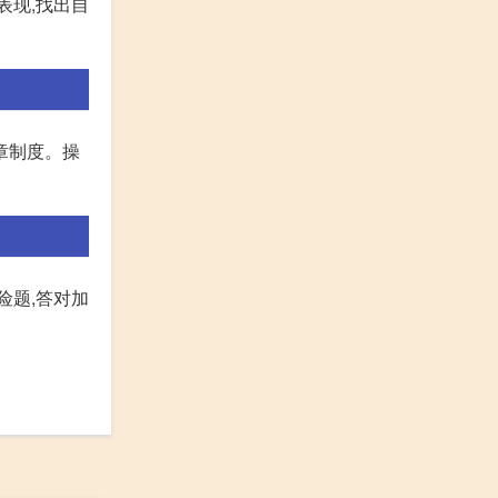
表现,找出自
章制度。操
险题,答对加