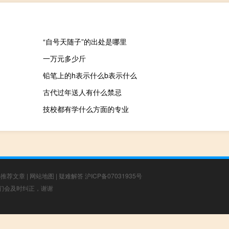
“自号天随子”的出处是哪里
一万元多少斤
铅笔上的h表示什么b表示什么
古代过年送人有什么禁忌
技校都有学什么方面的专业
选推荐文章
|
网站地图
|
疑难解答
沪ICP备07031935号
，我们会及时纠正，谢谢