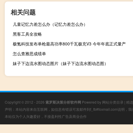
相关问题
儿童记忆力差怎么办（记忆力差怎么办）
黑客工具全攻略
极氪科技发布单枪最高功率800千瓦极充V3 今年年底正式量产
怎么查雅思成绩单
妹子下边流水图动态图片（妹子下边流水图动态图）
Copyright © 2012 - 2026
索罗斯决策分析软件网
Powered by
网站分类目录
|
精
声明：本站内容来自互联网，如信息有错误可发邮件到f_fb#foxmail.com说明
本站仅为个人兴趣爱好，不接盈利性广告及商业合作