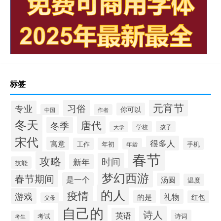
标签
元宵节
习俗
专业
你可以
中国
作者
冬天
唐代
冬季
学校
孩子
大学
宋代
很多人
寓意
工作
年初
手机
年龄
春节
攻略
时间
新年
技能
梦幻西游
春节期间
是一个
汤圆
温度
的人
疫情
游戏
礼物
的是
红包
父母
自己的
诗人
英语
考试
诗词
考生