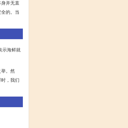
本身并无直
安全的。当
表示海鲜就
之举。然
鲜时，我们