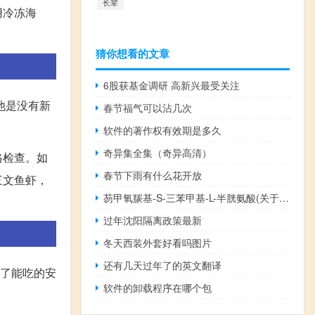
长辈
用冷冻海
。
猜你想看的文章
6股获基金调研 高新兴最受关注
他是没有新
春节福气可以沾几次
软件的著作权有效期是多久
奇异集全集（奇异高清）
格检查。如
春节下雨有什么花开放
三文鱼虾，
芴甲氧羰基-S-三苯甲基-L-半胱氨酸(关于芴甲氧羰基-S-三苯甲基-L-半胱氨酸简述)
过年沈阳隔离政策最新
冬天西装外套好看吗图片
还有几天过年了的英文翻译
好了能吃的安
软件的卸载程序在哪个包