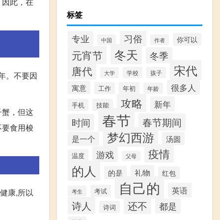
。因此，在
标签
习俗
专业
你可以
中国
作者
冬天
元宵节
冬季
宋代
唐代
学校
孩子
大学
年。不要因
很多人
寓意
工作
年初
年龄
攻略
新年
手机
技能
子蟹，但这
春节
春节期间
时间
不要食用梭
梦幻西游
是一个
汤圆
疫情
游戏
温度
父母
的人
礼物
的是
红包
自己的
英语
考试
健康,所以
考生
诗人
还不
都是
诗词