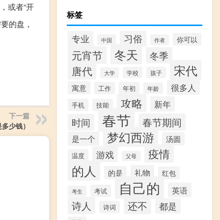
”，或者“开
标签
需要的盘，
习俗
专业
你可以
中国
作者
冬天
元宵节
冬季
宋代
唐代
学校
孩子
大学
很多人
寓意
工作
年初
年龄
攻略
新年
手机
技能
春节
下一篇
春节期间
时间
是多少钱）
梦幻西游
是一个
汤圆
疫情
游戏
温度
父母
的人
礼物
的是
红包
自己的
英语
考试
考生
诗人
还不
都是
诗词