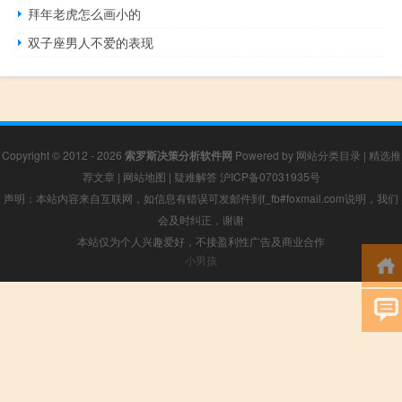
拜年老虎怎么画小的
双子座男人不爱的表现
Copyright © 2012 - 2026
索罗斯决策分析软件网
Powered by
网站分类目录
|
精选推
荐文章
|
网站地图
|
疑难解答
沪ICP备07031935号
声明：本站内容来自互联网，如信息有错误可发邮件到f_fb#foxmail.com说明，我们
会及时纠正，谢谢
本站仅为个人兴趣爱好，不接盈利性广告及商业合作
小男孩