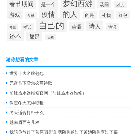
梦幻西游
春节期间
是一个
汤圆
温度
的人
疫情
游戏
礼物
的是
红包
父母
自己的
诗人
英语
考试
诗词
考生
还不
都是
长辈
猜你想看的文章
世界十大名牌包包
元宵节下雪怎么写诗歌
前锋热水器维修官网（前锋热水器维修）
保定冬天怎样取暖
冬天适合打柜子么
越南盾面有几种
我陪你熬过了苦原唱是谁 我陪你熬过了苦她陪你享过了福