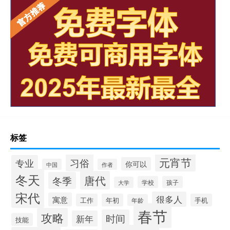
标签
元宵节
习俗
专业
你可以
中国
作者
冬天
唐代
冬季
学校
孩子
大学
宋代
很多人
寓意
工作
年初
手机
年龄
春节
攻略
时间
新年
技能