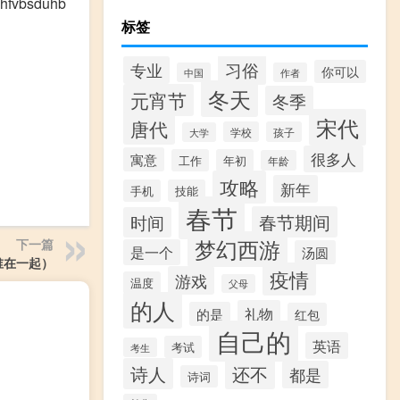
ghfvbsduhb
标签
习俗
专业
你可以
中国
作者
冬天
元宵节
冬季
宋代
唐代
学校
孩子
大学
很多人
寓意
工作
年初
年龄
攻略
新年
手机
技能
春节
春节期间
时间
梦幻西游
下一篇
是一个
汤圆
谁在一起）
疫情
游戏
温度
父母
的人
礼物
的是
红包
自己的
英语
考试
考生
诗人
还不
都是
诗词