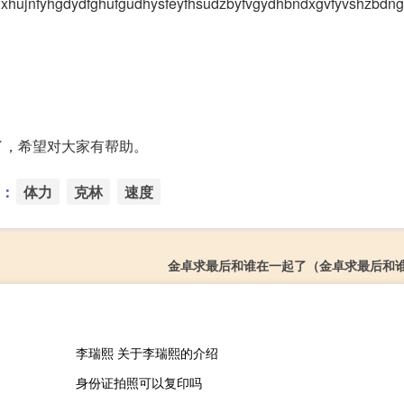
gvydxhujnfyhgdydfghufgudhysfeyfhsudzbyfvgydhbndxgvfyvshzbdn
了，希望对大家有帮助。
：
体力
克林
速度
金卓求最后和谁在一起了（金卓求最后和
李瑞熙 关于李瑞熙的介绍
身份证拍照可以复印吗