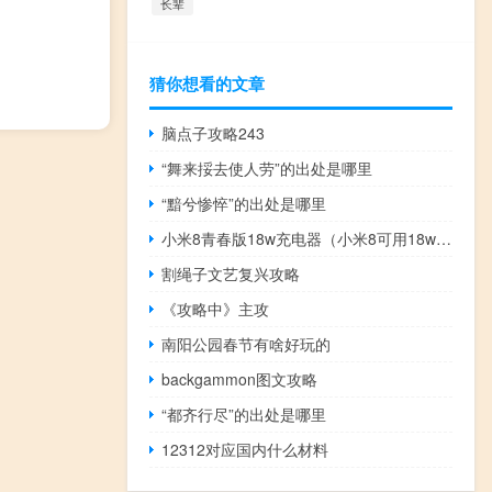
长辈
猜你想看的文章
脑点子攻略243
“舞来挼去使人劳”的出处是哪里
“黯兮惨悴”的出处是哪里
小米8青春版18w充电器（小米8可用18w吗）
割绳子文艺复兴攻略
《攻略中》主攻
南阳公园春节有啥好玩的
backgammon图文攻略
“都齐行尽”的出处是哪里
12312对应国内什么材料