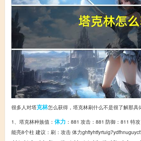
克林
很多人对塔
怎么获得，塔克林刷什么不是很了解那具
体力
1、塔克林种族值：
：881 攻击：881 防御：811 特
能亮8个柱 建议：刷：攻击 体力ghftyhtfyrtuig7ydfhnuguycfxgdhyf