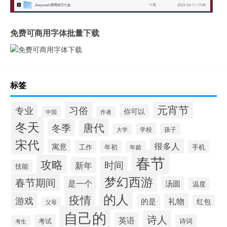
免费可商用字体批量下载
标签
元宵节
习俗
专业
你可以
中国
作者
冬天
唐代
冬季
学校
孩子
大学
宋代
很多人
寓意
工作
年初
手机
年龄
春节
攻略
时间
新年
技能
梦幻西游
春节期间
是一个
汤圆
温度
的人
疫情
游戏
礼物
的是
红包
父母
自己的
诗人
英语
考试
诗词
考生