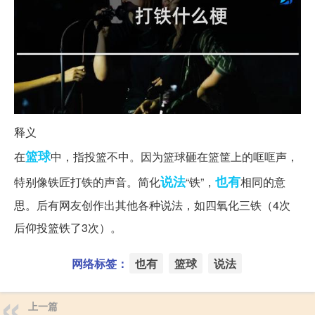
释义
篮球
在
中，指投篮不中。因为篮球砸在篮筐上的哐哐声，
说法
也有
特别像铁匠打铁的声音。简化
“铁”，
相同的意
思。后有网友创作出其他各种说法，如四氧化三铁（4次
后仰投篮铁了3次）。
网络标签：
也有
篮球
说法
上一篇