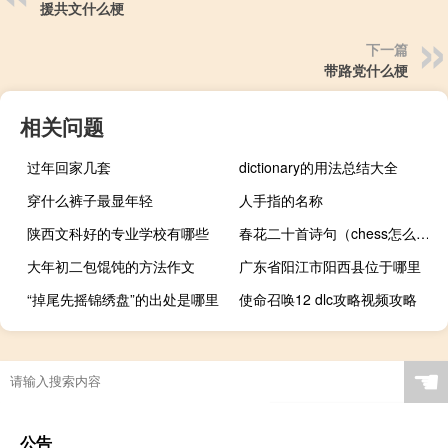
援共文什么梗
下一篇
带路党什么梗
相关问题
过年回家几套
dictionary的用法总结大全
穿什么裤子最显年轻
人手指的名称
陕西文科好的专业学校有哪些
春花二十首诗句（chess怎么读）
大年初二包馄饨的方法作文
广东省阳江市阳西县位于哪里
“掉尾先摇锦绣盘”的出处是哪里
使命召唤12 dlc攻略视频攻略
☚
公告