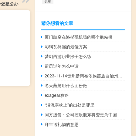
长辈
办还是公办
猜你想看的文章
厦门航空在洛杉矶机场的哪个航站楼
彩钢瓦补漏的最佳方案
梦幻西游职业猴子怎么练
留昆过年怎么申请
2023-11-14贵州黔南布依族苗族自治州平塘县(松树菌)的报价是多少
冬天蒸笼用什么面粉做
exagear攻略
“泪流寒枕上”的出处是哪里
同方股份：公司控股股东将变更为中国宝原
拜年送礼物的意思