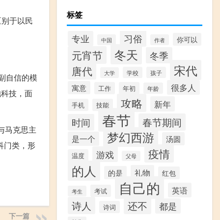
标签
学区别于以民
习俗
专业
你可以
中国
作者
冬天
元宵节
冬季
宋代
唐代
学校
孩子
大学
副自信的模
很多人
寓意
工作
年初
年龄
抱科技，面
攻略
新年
手机
技能
春节
春节期间
时间
与马克思主
梦幻西游
是一个
汤圆
科门类，形
疫情
游戏
温度
父母
的人
礼物
的是
红包
自己的
英语
考试
考生
诗人
还不
都是
诗词
下一篇