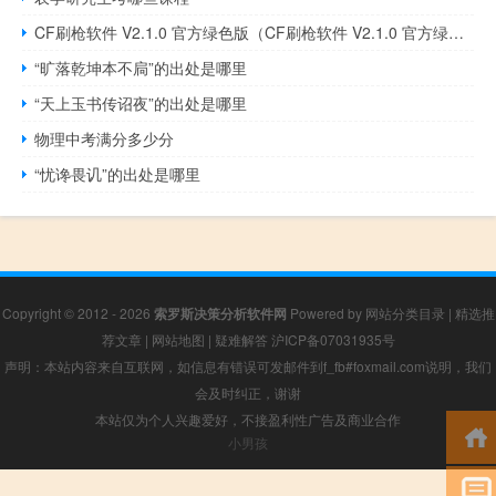
CF刷枪软件 V2.1.0 官方绿色版（CF刷枪软件 V2.1.0 官方绿色版功能简介）
“旷落乾坤本不扃”的出处是哪里
“天上玉书传诏夜”的出处是哪里
物理中考满分多少分
“忧谗畏讥”的出处是哪里
Copyright © 2012 - 2026
索罗斯决策分析软件网
Powered by
网站分类目录
|
精选推
荐文章
|
网站地图
|
疑难解答
沪ICP备07031935号
声明：本站内容来自互联网，如信息有错误可发邮件到f_fb#foxmail.com说明，我们
会及时纠正，谢谢
本站仅为个人兴趣爱好，不接盈利性广告及商业合作
小男孩