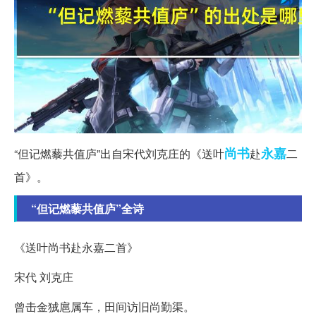
尚书
永嘉
“但记燃藜共值庐”出自宋代刘克庄的《送叶
赴
二
首》。
“但记燃藜共值庐”全诗
《送叶尚书赴永嘉二首》
宋代 刘克庄
曾击金狨扈属车，田间访旧尚勤渠。