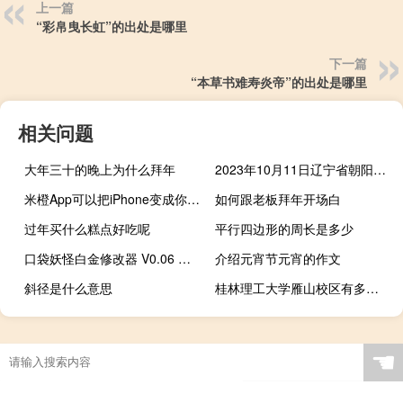
上一篇
“彩帛曳长虹”的出处是哪里
下一篇
“本草书难寿炎帝”的出处是哪里
相关问题
大年三十的晚上为什么拜年
2023年10月11日辽宁省朝阳市疫情大数据-今日/今天疫情全网搜索最新实时消息动态情况通知播报
米橙App可以把iPhone变成你的私人秘书
如何跟老板拜年开场白
过年买什么糕点好吃呢
平行四边形的周长是多少
口袋妖怪白金修改器 V0.06 绿色免费版（口袋妖怪白金修改器 V0.06 绿色免费版功能简介）
介绍元宵节元宵的作文
斜径是什么意思
桂林理工大学雁山校区有多少学生（桂林理工大学雁山校区）
☚