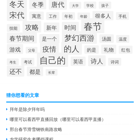
冬天
唐代
冬季
学校
孩子
大学
宋代
很多人
寓意
工作
年初
手机
年龄
春节
攻略
时间
新年
技能
梦幻西游
春节期间
是一个
汤圆
温度
的人
疫情
游戏
礼物
的是
红包
父母
自己的
诗人
英语
考试
诗词
考生
还不
都是
长辈
猜你想看的文章
拜年是除夕拜年吗
哪里可以看西甲直播回放（哪里可以看西甲直播）
邢台春节滑雪钢铁南路攻略
农学研究生考哪些课程