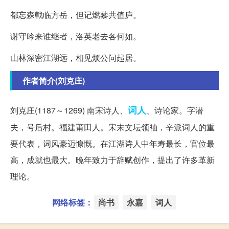
都忘森戟临方岳，但记燃藜共值庐。
谢守吟来谁继者，洛英老去各何如。
山林深密江湖远，相见烦公问起居。
作者简介(刘克庄)
词人
刘克庄(1187～1269) 南宋诗人、
、诗论家。字潜
夫，号后村。福建莆田人。宋末文坛领袖，辛派词人的重
要代表，词风豪迈慷慨。在江湖诗人中年寿最长，官位最
高，成就也最大。晚年致力于辞赋创作，提出了许多革新
理论。
网络标签：
尚书
永嘉
词人