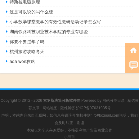
特斯拉电磁原理
这是可以说的吗什么梗
小学数学课堂教学的有效性教研活动记录怎么写
湖南铁路科技职业技术学院的专业有哪些
你要不要过年了吗
杭州旅游攻略冬天
ada won攻略
Copyright © 2012 - 2026
索罗斯决策分析软件网
Powered by
网站分类目录
|
精选推
荐文章
|
网站地图
|
疑难解答
沪ICP备07031935号
声明：本站内容来自互联网，如信息有错误可发邮件到f_fb#foxmail.com说明，我们
会及时纠正，谢谢
本站仅为个人兴趣爱好，不接盈利性广告及商业合作
小男孩