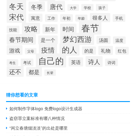
冬天
唐代
冬季
学校
孩子
大学
宋代
很多人
寓意
工作
年初
手机
年龄
春节
攻略
时间
新年
技能
梦幻西游
春节期间
是一个
汤圆
温度
的人
疫情
游戏
礼物
的是
红包
父母
自己的
诗人
英语
考试
诗词
考生
还不
都是
长辈
猜你想看的文章
如何制作字体logo 免费logo设计生成器
盗窃罪立案标准有哪八种情况
“闲立春塘烟淡淡”的出处是哪里