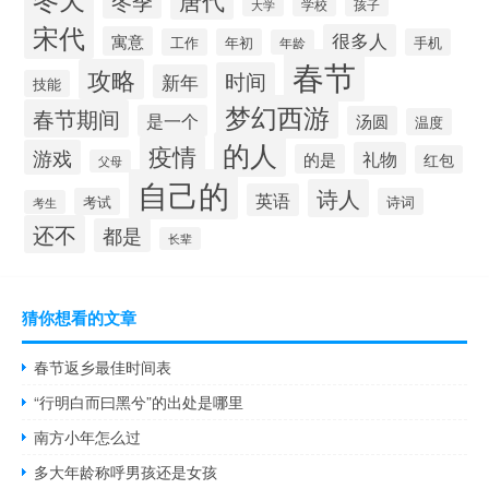
唐代
冬季
学校
孩子
大学
宋代
很多人
寓意
工作
年初
手机
年龄
春节
攻略
时间
新年
技能
梦幻西游
春节期间
是一个
汤圆
温度
的人
疫情
游戏
礼物
的是
红包
父母
自己的
诗人
英语
考试
诗词
考生
还不
都是
长辈
猜你想看的文章
春节返乡最佳时间表
“行明白而曰黑兮”的出处是哪里
南方小年怎么过
多大年龄称呼男孩还是女孩