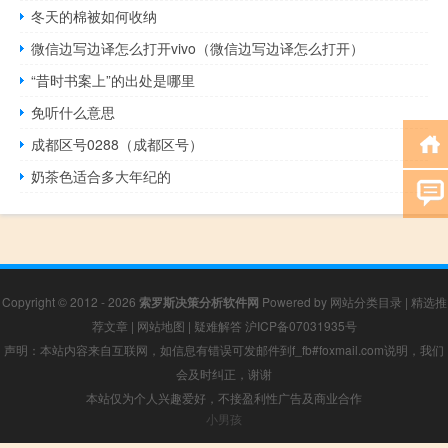
冬天的棉被如何收纳
微信边写边译怎么打开vivo（微信边写边译怎么打开）
“昔时书案上”的出处是哪里
免听什么意思
成都区号0288（成都区号）
奶茶色适合多大年纪的
Copyright © 2012 - 2026
索罗斯决策分析软件网
Powered by
网站分类目录
|
精选推
荐文章
|
网站地图
|
疑难解答
沪ICP备07031935号
声明：本站内容来自互联网，如信息有错误可发邮件到f_fb#foxmail.com说明，我们
会及时纠正，谢谢
本站仅为个人兴趣爱好，不接盈利性广告及商业合作
小男孩