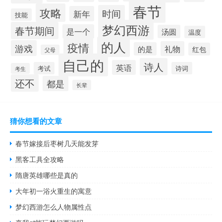
春节
攻略
时间
新年
技能
梦幻西游
春节期间
是一个
汤圆
温度
的人
疫情
游戏
礼物
的是
红包
父母
自己的
诗人
英语
考试
诗词
考生
还不
都是
长辈
猜你想看的文章
春节嫁接后枣树几天能发芽
黑客工具全攻略
隋唐英雄哪些是真的
大年初一浴火重生的寓意
梦幻西游怎么人物属性点