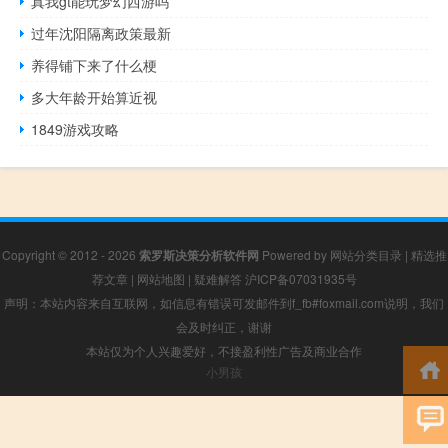
真我gt能玩梦幻西游吗
过年沈阳隔离政策最新
养得铺下来了什么梗
多大年龄开始算近视
1849游戏攻略
Copyright © 2012 - 2026
索罗斯决策分析软件网
Powered by
网站分类目录
|
精选推
荐文章
|
网站地图
|
疑难解答
沪ICP备07031935号
声明：本站内容来自互联网，如信息有错误可发邮件到f_fb#foxmail.com说明，我们
会及时纠正，谢谢
本站仅为个人兴趣爱好，不接盈利性广告及商业合作
小男孩