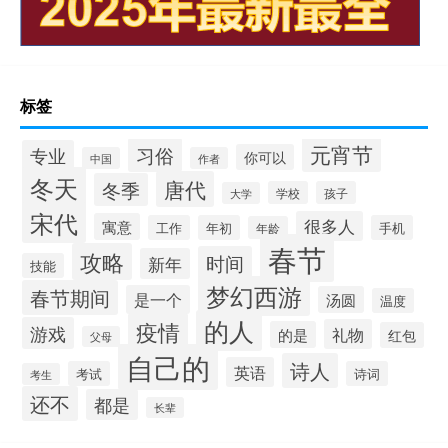
标签
元宵节
习俗
专业
你可以
中国
作者
冬天
唐代
冬季
学校
孩子
大学
宋代
很多人
寓意
工作
年初
手机
年龄
春节
攻略
时间
新年
技能
梦幻西游
春节期间
是一个
汤圆
温度
的人
疫情
游戏
礼物
的是
红包
父母
自己的
诗人
英语
考试
诗词
考生
还不
都是
长辈