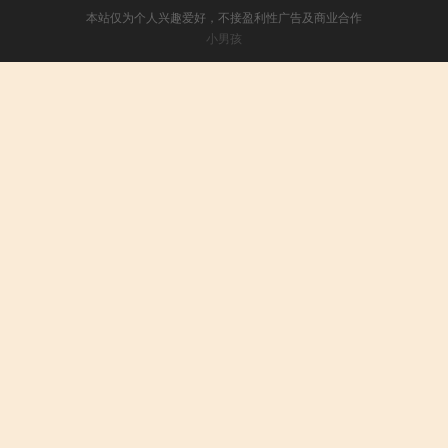
本站仅为个人兴趣爱好，不接盈利性广告及商业合作
小男孩