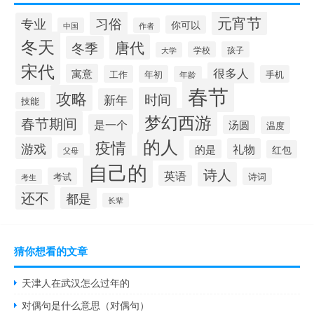
元宵节
习俗
专业
你可以
中国
作者
冬天
唐代
冬季
学校
孩子
大学
宋代
很多人
寓意
工作
年初
手机
年龄
春节
攻略
时间
新年
技能
梦幻西游
春节期间
是一个
汤圆
温度
的人
疫情
游戏
礼物
的是
红包
父母
自己的
诗人
英语
考试
诗词
考生
还不
都是
长辈
猜你想看的文章
天津人在武汉怎么过年的
对偶句是什么意思（对偶句）