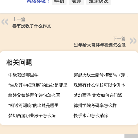
网络标签：
年初
老师
走亲访友
上一篇
春节没收了什么作文
下一篇
过年给大哥拜年视频怎么做
相关问题
中级裁缝哪里学
穿越火线土豪号和密码（穿越火线土豪号密码）
“生杀其中细琢磨”的出处是哪里
珠海有什么学校可以专升本
给姨父姨娘拜年诗句怎么写
梦幻西游 龙女如何选门派
“相送河洲晚”的出处是哪里
德州学院考研率怎么样
梦幻西游职业猴子怎么练
快手水印怎么消除