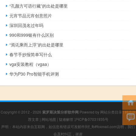
“孔颜方可语行藏”的出处是哪里
元宵节品元宵创意照片
深圳回茂名过年吗
990和999银有什么区别
“焉讬乘而上浮”的出处是哪里
春节手抄报简单写什么
vga安装教程（vgaa）
华为P30 Pro智能手机评测
Copyright © 2012 - 2026
索罗斯决策分析软件网
Powered by
网站分类目录
|
精选推
荐文章
|
网站地图
|
疑难解答
沪ICP备07031935号
声明：本站内容来自互联网，如信息有错误可发邮件到f_fb#foxmail.com说明，我们
会及时纠正，谢谢