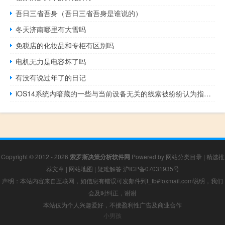
吾日三省吾身（吾日三省吾身是谁说的）
冬天济南哪里有大雪吗
免税店的化妆品和专柜有区别吗
电机无力是电容坏了吗
有没有说过年了的日记
iOS14系统内暗藏的一些与当前设备无关的线索被纷纷认为指向iPhone12
Copyright © 2012 - 2026
索罗斯决策分析软件网
Powered by
网站分类目录
|
精选推
荐文章
|
网站地图
|
疑难解答
沪ICP备07031935号
声明：本站内容来自互联网，如信息有错误可发邮件到f_fb#foxmail.com说明，我们
会及时纠正，谢谢
本站仅为个人兴趣爱好，不接盈利性广告及商业合作
小男孩