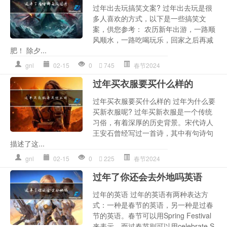
过年出去玩搞笑文案? 过年出去玩是很
多人喜欢的方式，以下是一些搞笑文
案，供您参考： 农历新年出游，一路顺
风顺水，一路吃喝玩乐，回家之后再减
肥！ 除夕...
gnl
02-15
0
745
春节2024
过年买衣服要买什么样的
过年买衣服要买什么样的 过年为什么要
买新衣服呢? 过年买新衣服是一个传统
习俗，有着深厚的历史背景。宋代诗人
王安石曾经写过一首诗，其中有句诗句
描述了这...
gnl
02-15
0
225
春节2024
过年了你还会去外地吗英语
过年的英语 过年的英语有两种表达方
式：一种是春节的英语，另一种是过春
节的英语。春节可以用Spring Festival
来表示，而过春节则可以用celebrate S