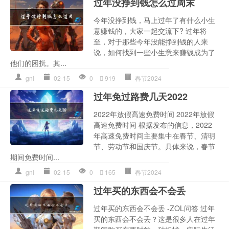
过年没挣到钱怎么过周末
今年没挣到钱，马上过年了有什么小生
意赚钱的，大家一起交流下? 过年将
至，对于那些今年没能挣到钱的人来
说，如何找到一些小生意来赚钱成为了
他们的困扰。其...
gnl
02-15
0
919
春节2024
过年免过路费几天2022
2022年放假高速免费时间 2022年放假
高速免费时间 根据发布的信息，2022
年高速免费时间主要集中在春节、清明
节、劳动节和国庆节。具体来说，春节
期间免费时间...
gnl
02-15
0
165
春节2024
过年买的东西会不会丢
过年买的东西会不会丢 -ZOL问答 过年
买的东西会不会丢？这是很多人在过年