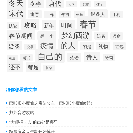
冬天
唐代
冬季
学校
孩子
大学
宋代
很多人
寓意
工作
年初
手机
年龄
春节
攻略
时间
新年
技能
梦幻西游
春节期间
是一个
汤圆
温度
的人
疫情
游戏
礼物
的是
红包
父母
自己的
诗人
英语
考试
诗词
考生
还不
都是
长辈
猜你想看的文章
巴啦啦小魔仙之魔箭公主（巴啦啦小魔仙8部）
邦邦音游攻略
“大师捐世去”的出处是哪里
糖尿病多大年龄开始掉牙