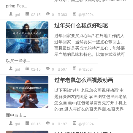
pring Fes...
gnl
02-15
0
383
春节2024
过年买什么糕点好吃呢
过年回家要买点心吗? 在外地工作的人
过年回家，当然要买一些点心带回去。
而且最好是买当地的特产点心，能够展
示当地的风味和特色。比如在武汉就可
以买一些孝...
gnl
02-15
0
507
春节2024
过年老鼠怎么画视频动画
以下围绕“过年老鼠怎么画视频动画”主
题解决网友的困惑 qq画图红包里面老鼠
怎么画 画qq红包老鼠需要先打开手机上
的qq,进入与好友的聊天界面,在聊天界
面中点击...
gnl
02-15
0
197
春节2024