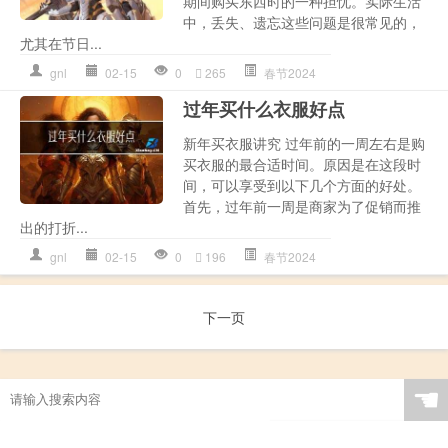
期间购买东西时的一种担忧。实际生活
中，丢失、遗忘这些问题是很常见的，
尤其在节日...
gnl
02-15
0
265
春节2024
过年买什么衣服好点
新年买衣服讲究 过年前的一周左右是购
买衣服的最合适时间。原因是在这段时
间，可以享受到以下几个方面的好处。
首先，过年前一周是商家为了促销而推
出的打折...
gnl
02-15
0
196
春节2024
下一页
☚