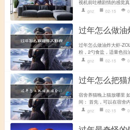
视机前吐槽剧情的感觉真
gnz
02-15
0
过年怎么做油
过年怎么做油炸大虾-ZO
粉，2勺食盐，适量色拉油
gnz
02-15
0
过年怎么把猫
宿舍养猫晚上猫放哪里 
间： 首先，可以在宿舍内
gnz
02-15
0
过年最奇怪的