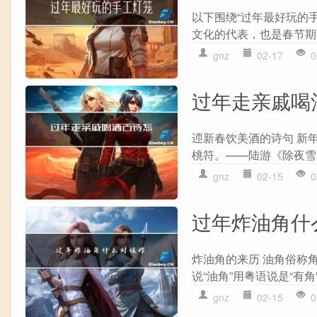
以下围绕“过年最好玩的手
文化的代表，也是春节期
gnz
02-17
0
过年走亲戚喝
迊新春饮美酒的诗句 新
桃符。——陆游《除夜雪》
gnz
02-15
0
过年炸油角什
炸油角的来历 油角俗称
说“油角”用粤语说是“有角
gnz
02-15
0