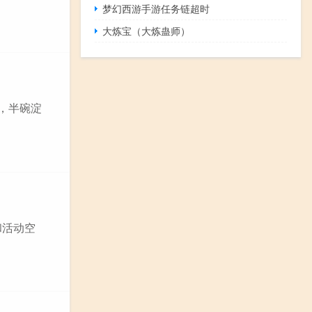
梦幻西游手游任务链超时
大炼宝（大炼蛊师）
粉，半碗淀
和活动空