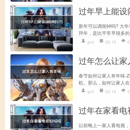
过年早上能设
新年可以调闹钟吗? 大
拜年，是比平常早很多的
gnz
02-15
0
过年怎么让家
春节如何让家人有年味-
机。那么，如何让家人在春
gnz
02-15
0
过年在家看电
以前晚上一家人看电视，