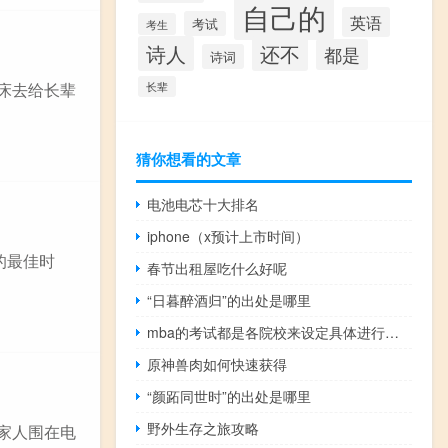
自己的
英语
考试
考生
诗人
还不
都是
诗词
床去给长辈
长辈
猜你想看的文章
电池电芯十大排名
iphone（x预计上市时间）
的最佳时
春节出租屋吃什么好呢
“日暮醉酒归”的出处是哪里
mba的考试都是各院校来设定具体进行时间吗
原神兽肉如何快速获得
“颜跖同世时”的出处是哪里
野外生存之旅攻略
家人围在电