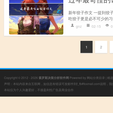
新年饺子作文 一提到饺
吃饺子更是必不可少的习俗
gnz
02-15
0
1
2
Copyright © 2012 - 2026
索罗斯决策分析软件网
Powered by
网站分类目录
|
精
声明：本站内容来自互联网，如信息有错误可发邮件到f_fb#foxmail.com说明
本站仅为个人兴趣爱好，不接盈利性广告及商业合作