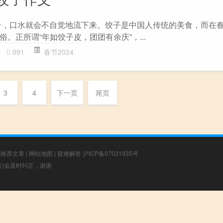
子，口水就会不自觉地流下来。饺子是中国人传统的美食，而在
。正所谓“年如饺子皮，团团有余庆”，...
991
春节2024
3
4
下一页
尾页
选推荐文章
|
网站地图
|
疑难解答
沪ICP备07031935号
，我们会及时纠正，谢谢