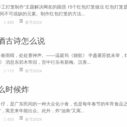
工灯笼制作”主题解决网友的困惑 15个红包灯笼做法 红包灯笼
间不可或缺的元素。制作红包灯笼的方法...
495
春节2024
酒古诗怎么说
年春雨晴，处处赛神声。——温庭筠《烧歌》 半盏屠苏犹未举，
 消息东郊木帝回，宫中行乐有新梅。沉香...
115
春节2024
么时候炸
角仔，是广东民间的一种大众化小食，也是每年春节的年宵食品
”，寓意来年能出众。此外，炸“油角”又寓...
455
春节2024