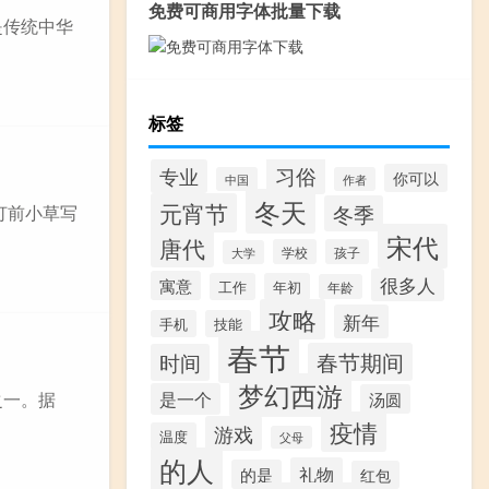
免费可商用字体批量下载
是传统中华
标签
习俗
专业
你可以
中国
作者
冬天
元宵节
冬季
灯前小草写
宋代
唐代
学校
孩子
大学
很多人
寓意
工作
年初
年龄
攻略
新年
手机
技能
春节
春节期间
时间
梦幻西游
是一个
之一。据
汤圆
疫情
游戏
温度
父母
的人
礼物
的是
红包