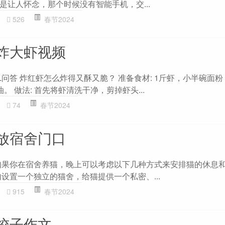
是让人怀念，那个时候没有智能手机，交...
526
春节2024
炸大虾视频
L问答 炸红虾怎么炸得又酥又脆？ 准备食材: 1斤虾，小半碗面
。 做法: 首先将虾清洗干净，剪掉虾头...
74
春节2024
放宿舍门口
如果你在宿舍养猫，晚上可以考虑以下几种方式来安排猫的休息
设置一个独立的猫舍，给猫提供一个私密、...
915
春节2024
饺子作文