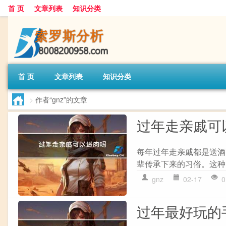
首 页
文章列表
知识分类
首 页
文章列表
知识分类
>
作者“gnz”的文章
过年走亲戚可
每年过年走亲戚都是送酒
辈传承下来的习俗。这种
gnz
02-17
0
过年最好玩的