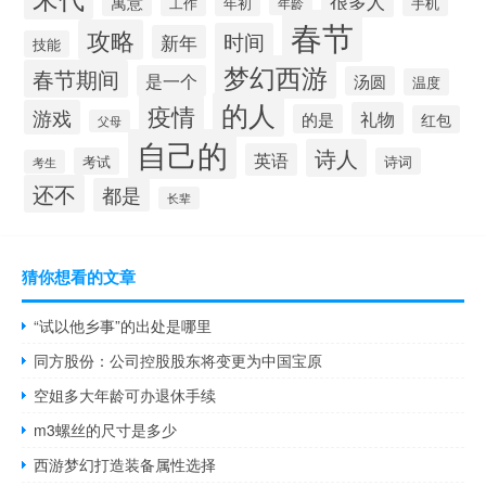
很多人
寓意
工作
年初
手机
年龄
春节
攻略
时间
新年
技能
梦幻西游
春节期间
是一个
汤圆
温度
的人
疫情
游戏
礼物
的是
红包
父母
自己的
诗人
英语
考试
诗词
考生
还不
都是
长辈
猜你想看的文章
“试以他乡事”的出处是哪里
同方股份：公司控股股东将变更为中国宝原
空姐多大年龄可办退休手续
m3螺丝的尺寸是多少
西游梦幻打造装备属性选择