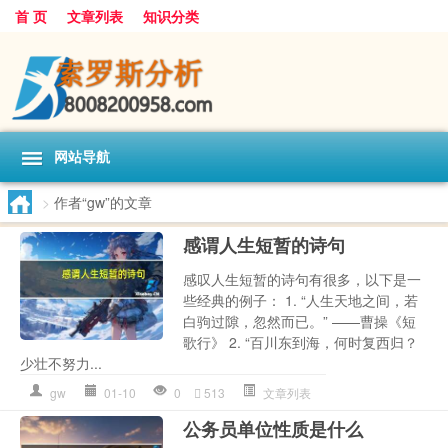
首 页
文章列表
知识分类
网站导航
>
作者“gw”的文章
感谓人生短暂的诗句
感叹人生短暂的诗句有很多，以下是一
些经典的例子： 1. “人生天地之间，若
白驹过隙，忽然而已。” ——曹操《短
歌行》 2. “百川东到海，何时复西归？
少壮不努力...
gw
01-10
0
513
文章列表
公务员单位性质是什么