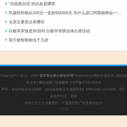
“功高恩自洽”的出处是哪里
乳腺癌药物从300元一盒炒到2500元 为什么进口阿那曲唑会一药难求
太原主要景点有哪些
白敬亭宋轶是95后吗 白敬亭宋轶合体出席活动
荷兰猪智商相当于几岁
Copyright © 2012 - 2026
索罗斯决策分析软件网
Powered by
网站分类目录
|
精选推
荐文章
|
网站地图
|
疑难解答
沪ICP备07031935号
声明：本站内容来自互联网，如信息有错误可发邮件到f_fb#foxmail.com说明，我们
会及时纠正，谢谢
本站仅为个人兴趣爱好，不接盈利性广告及商业合作
小男孩