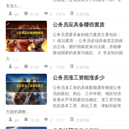
专业人...
gw
01-03
0
573
文章列表
公务员应具备哪些素质
公务员需要具备的能力素质主要包括：
1. 政治素质 ：公务员必须具备坚定的政
治立场，拥护国家政策与法规，并能够
推动国家的发展与稳定。 2. 专业知识能
力 ：...
gw
01-03
0
555
文章列表
公务员涨工资能涨多少
公务员涨工资的具体数额通常根据公务
员的级别、岗位、工作年限、地区经济
发展水平等因素综合确定。涨工资可能
包括基本工资、岗位工资、津贴补贴等
方面的调整...
gw
12-28
0
117
文章列表