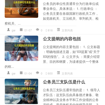
公务员的单位性质通常分为行政单位或
事业单位。具体来说： 1. 行政单位 ：
公务员主要在各级国家行政机关工作，
如党政机关、立法机关、审判机关、检
察机关、...
gw
01-07
0
816
文章列表
公文提纲的内容包括
公文提纲的内容主要包括： 1. 公文标题
：明确地描述主题，如“XX提案”或“关于
XX的报告”。 2. 公文开头 ：简要介绍背
景、目的和纲要，为读者提供一个整体
的框...
gw
01-04
0
600
文章列表
公务员三支队伍是什么
公务员三支队伍通常指的是： 1. 领导人
才队伍：这支队伍由具备德才兼备、敬
业精神以及业务水平和工作业绩的公务
员组成，是党政机关中的领导干部。 2.