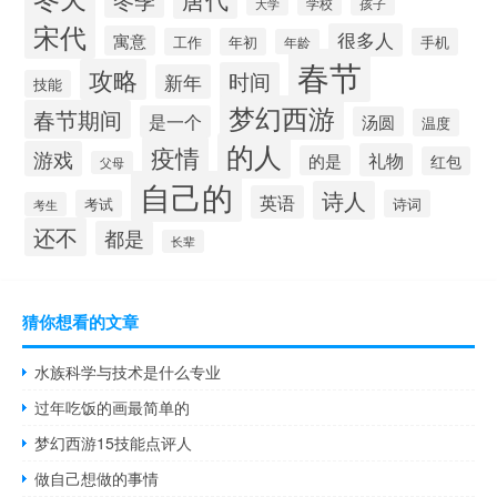
学校
孩子
大学
宋代
很多人
寓意
工作
年初
手机
年龄
春节
攻略
时间
新年
技能
梦幻西游
春节期间
是一个
汤圆
温度
的人
疫情
游戏
礼物
的是
红包
父母
自己的
诗人
英语
考试
诗词
考生
还不
都是
长辈
猜你想看的文章
水族科学与技术是什么专业
过年吃饭的画最简单的
梦幻西游15技能点评人
做自己想做的事情