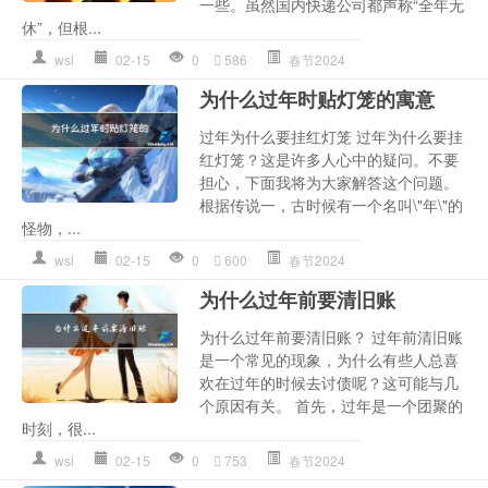
一些。虽然国内快递公司都声称“全年无
休”，但根...
wsl
02-15
0
586
春节2024
为什么过年时贴灯笼的寓意
过年为什么要挂红灯笼 过年为什么要挂
红灯笼？这是许多人心中的疑问。不要
担心，下面我将为大家解答这个问题。
根据传说一，古时候有一个名叫\"年\"的
怪物，...
wsl
02-15
0
600
春节2024
为什么过年前要清旧账
为什么过年前要清旧账？ 过年前清旧账
是一个常见的现象，为什么有些人总喜
欢在过年的时候去讨债呢？这可能与几
个原因有关。 首先，过年是一个团聚的
时刻，很...
wsl
02-15
0
753
春节2024