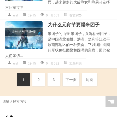
而，越来越多的大龄剩女和剩男却选择
不回家过年...
wsl
02-15
0
603
春节2024
为什么元宵节要爆米团子
米团子的由来 米团子，又称粘米团子，
是中国湖北仙桃、洪湖、监利等江汉平
原南部地区的一种美食。它以团团圆圆
的形状象征团聚和圆满的寓意，因此被
人们亲切...
wsl
02-15
0
532
文章列表
1
2
3
下一页
尾页
☚