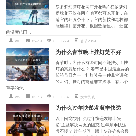
易多梦幻绣球花两广开花吗? 易多梦幻
绣球花不仅在两广地区都可以开花，在
适宜的环境条件下，它的新枝和老枝都
能连续抽蕾开花。根据数据显示，适宜
的温度范围...
wsl
02-18
0
299
春节2024
为什么春节晚上挂灯笼不好
春节时，为什么有些时间不能挂灯？挂
灯的寓意是什么？ 春节是中国最重要的
传统节日之一，挂灯笼是一种非常讲究
的习俗。挂灯的寓意非常浓厚，有几个
重要的含...
wsl
02-16
0
534
文章列表
为什么过年快递发顺丰快递
以下围绕“为什么过年快递发顺丰快
递”主题解决网友的困惑 过年顺丰快递
慢不慢？ 过年期间，顺丰快递确实会慢