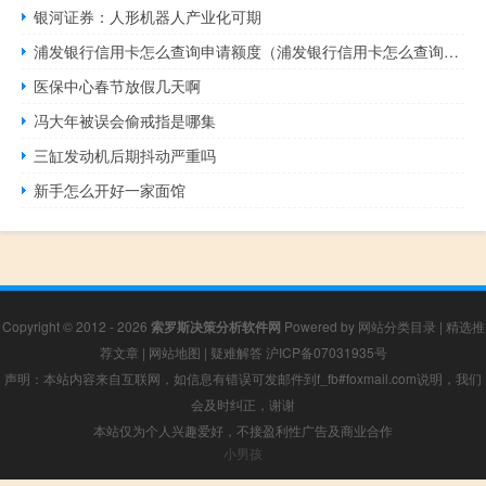
银河证券：人形机器人产业化可期
浦发银行信用卡怎么查询申请额度（浦发银行信用卡怎么查询申请进度）
医保中心春节放假几天啊
冯大年被误会偷戒指是哪集
三缸发动机后期抖动严重吗
新手怎么开好一家面馆
Copyright © 2012 - 2026
索罗斯决策分析软件网
Powered by
网站分类目录
|
精选推
荐文章
|
网站地图
|
疑难解答
沪ICP备07031935号
声明：本站内容来自互联网，如信息有错误可发邮件到f_fb#foxmail.com说明，我们
会及时纠正，谢谢
本站仅为个人兴趣爱好，不接盈利性广告及商业合作
小男孩