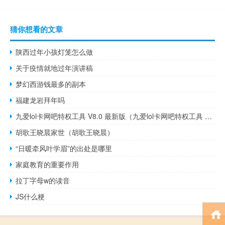
猜你想看的文章
陕西过年小孩灯笼怎么做
关于疫情就地过年演讲稿
梦幻西游钱最多的副本
福建龙岩拜年吗
九爱lol卡网吧特权工具 V8.0 最新版（九爱lol卡网吧特权工具 V8.0 最新版功能简介）
胡歌王晓晨家世（胡歌王晓晨）
“日暖牵风叶学眉”的出处是哪里
家庭教育的重要作用
拉丁字母w的读音
JS什么梗