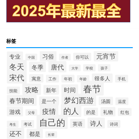
标签
元宵节
习俗
专业
你可以
中国
作者
冬天
唐代
冬季
学校
孩子
大学
宋代
很多人
寓意
工作
年初
手机
年龄
春节
攻略
时间
新年
技能
梦幻西游
春节期间
是一个
汤圆
温度
的人
疫情
游戏
礼物
的是
红包
父母
自己的
诗人
英语
考试
诗词
考生
还不
都是
长辈