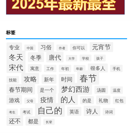
标签
元宵节
习俗
专业
你可以
中国
作者
冬天
唐代
冬季
学校
孩子
大学
宋代
很多人
寓意
工作
年初
手机
年龄
春节
攻略
时间
新年
技能
梦幻西游
春节期间
是一个
汤圆
温度
的人
疫情
游戏
礼物
的是
红包
父母
自己的
诗人
英语
考试
诗词
考生
还不
都是
长辈