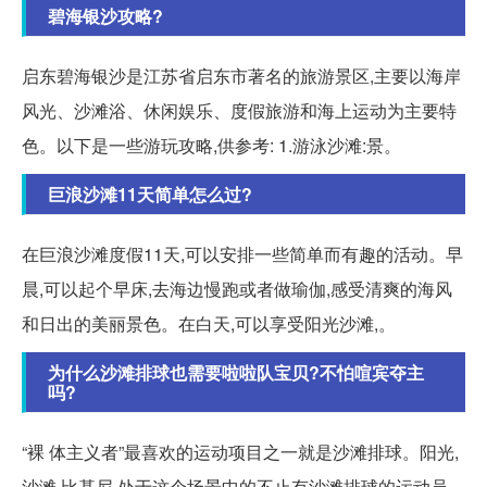
碧海银沙攻略?
启东碧海银沙是江苏省启东市著名的旅游景区,主要以海岸
风光、沙滩浴、休闲娱乐、度假旅游和海上运动为主要特
色。以下是一些游玩攻略,供参考: 1.游泳沙滩:景。
巨浪沙滩11天简单怎么过?
在巨浪沙滩度假11天,可以安排一些简单而有趣的活动。早
晨,可以起个早床,去海边慢跑或者做瑜伽,感受清爽的海风
和日出的美丽景色。在白天,可以享受阳光沙滩,。
为什么沙滩排球也需要啦啦队宝贝?不怕喧宾夺主
吗?
“裸 体主义者”最喜欢的运动项目之一就是沙滩排球。阳光,
沙滩,比基尼,处于这个场景中的不止有沙滩排球的运动员,