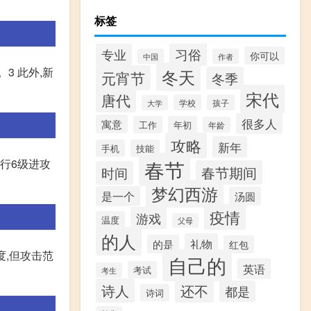
标签
习俗
专业
你可以
中国
作者
3 此外,新
冬天
元宵节
冬季
宋代
唐代
学校
孩子
大学
很多人
寓意
工作
年初
年龄
攻略
新年
手机
技能
春节
行6级进攻
春节期间
时间
梦幻西游
是一个
汤圆
疫情
游戏
温度
父母
的人
礼物
的是
红包
度,但攻击范
自己的
英语
考试
考生
诗人
还不
都是
诗词