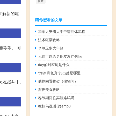
长辈
该了解新的建
猜你想看的文章
加拿大安省大学申请具体流程
法术狂潮攻略
器等等。 同
李玲玉多大年龄
元宵可以给男朋友发红包吗
day的对应词是什么
“海净月色真”的出处是哪里
储物间置物架（储物间）
,在战斗中,
深夜美食攻略
春节期间住宾馆难吗吗
教椋鸟说话你好mp3
,在6本之