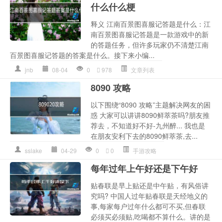
什么什么梗
释义 江南百景图喜服记答题是什么：江
南百景图喜服记答题是一款游戏中的新
的答题任务，但许多玩家仍不清楚江南
百景图喜服记答题的答案是什么。接下来小编...
jnb
08-04
0
978
文章列表
8090 攻略
以下围绕“8090 攻略”主题解决网友的困
惑 大家可以讲讲8090鲜萃茶吗?朋友推
荐去，不知道好不好-九州醉... 我也是
在朋友安利下去的8090鲜萃茶,去...
sslake
04-29
0
0
手游攻略
每年过年上午好还是下午好
贴春联是早上贴还是中午贴，有风俗讲
究吗? 中国人过年贴春联是天经地义的
事,每家每户过年什么都可不买,但春联
必须买必须贴,吃喝都不算什么。讲的是