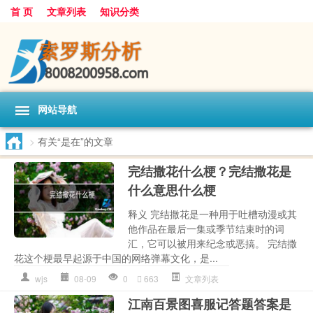
首 页
文章列表
知识分类
网站导航
>
有关“是在”的文章
完结撒花什么梗？完结撒花是
什么意思什么梗
释义 完结撒花是一种用于吐槽动漫或其
他作品在最后一集或季节结束时的词
汇，它可以被用来纪念或恶搞。 完结撒
花这个梗最早起源于中国的网络弹幕文化，是...
wjs
08-09
0
663
文章列表
江南百景图喜服记答题答案是