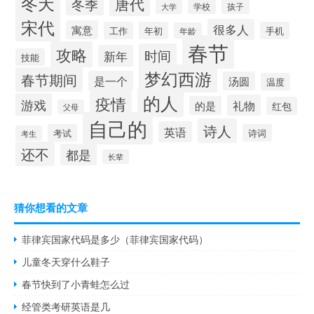
冬天
唐代
冬季
学校
孩子
大学
宋代
很多人
寓意
工作
年初
手机
年龄
春节
攻略
时间
新年
技能
梦幻西游
春节期间
是一个
汤圆
温度
的人
疫情
游戏
礼物
的是
红包
父母
自己的
诗人
英语
考试
诗词
考生
还不
都是
长辈
猜你想看的文章
菲律宾国家代码是多少（菲律宾国家代码）
儿童冬天穿什么鞋子
春节快到了小青蛙怎么过
经管类考研英语是几