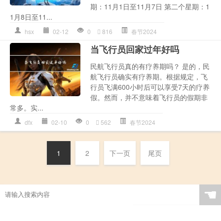
期：11月1日至11月7日 第二个星期：1
1月8日至11...
hsx
02-12
0
816
春节2024
当飞行员回家过年好吗
民航飞行员真的有疗养期吗？ 是的，民
航飞行员确实有疗养期。根据规定，飞
行员飞满600小时后可以享受7天的疗养
假。然而，并不意味着飞行员的假期非
常多。实...
dfx
02-10
0
562
春节2024
1
2
下一页
尾页
☚