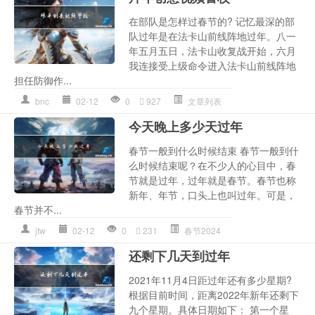
在部队是怎样过春节的? 记忆最深的部
队过年是在法卡山前线阵地过年。八一
年五月五日，法卡山收复战开始，六月
我连接受上级命令进入法卡山前线阵地
担任防御作...
bnc
02-12
0
927
文章列表
今天晚上多少天过年
春节一般到什么时候结束 春节一般到什
么时候结束呢？在不少人的心目中，春
节就是过年，过年就是春节。春节也称
新年、年节，口头上也叫过年。可是，
春节并不...
jtw
02-12
0
231
春节2024
还剩下几天到过年
2021年11月4日距过年还有多少星期?
根据目前时间，距离2022年新年还剩下
九个星期。具体日期如下： 第一个星