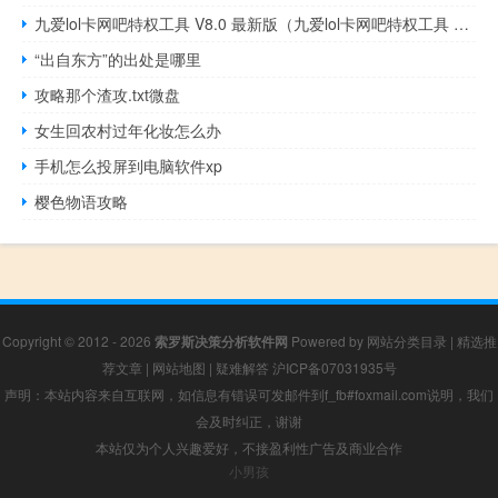
九爱lol卡网吧特权工具 V8.0 最新版（九爱lol卡网吧特权工具 V8.0 最新版功能简介）
“出自东方”的出处是哪里
攻略那个渣攻.txt微盘
女生回农村过年化妆怎么办
手机怎么投屏到电脑软件xp
樱色物语攻略
Copyright © 2012 - 2026
索罗斯决策分析软件网
Powered by
网站分类目录
|
精选推
荐文章
|
网站地图
|
疑难解答
沪ICP备07031935号
声明：本站内容来自互联网，如信息有错误可发邮件到f_fb#foxmail.com说明，我们
会及时纠正，谢谢
本站仅为个人兴趣爱好，不接盈利性广告及商业合作
小男孩