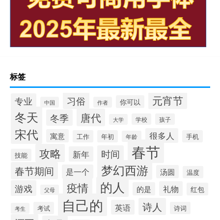
标签
元宵节
习俗
专业
你可以
中国
作者
冬天
唐代
冬季
学校
孩子
大学
宋代
很多人
寓意
工作
年初
手机
年龄
春节
攻略
时间
新年
技能
梦幻西游
春节期间
是一个
汤圆
温度
的人
疫情
游戏
礼物
的是
红包
父母
自己的
诗人
英语
考试
诗词
考生