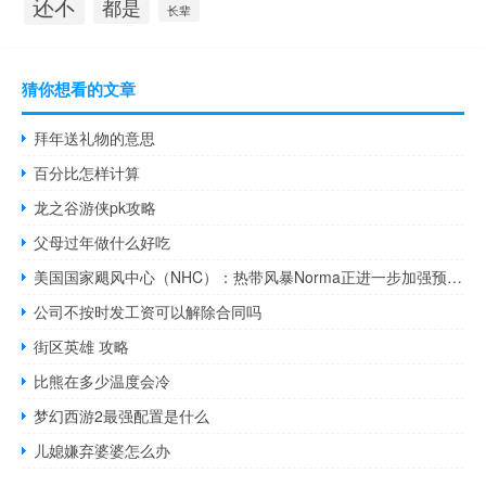
还不
都是
长辈
猜你想看的文章
拜年送礼物的意思
百分比怎样计算
龙之谷游侠pk攻略
父母过年做什么好吃
美国国家飓风中心（NHC）：热带风暴Norma正进一步加强预期很快将升级为飓风
公司不按时发工资可以解除合同吗
街区英雄 攻略
比熊在多少温度会冷
梦幻西游2最强配置是什么
儿媳嫌弃婆婆怎么办