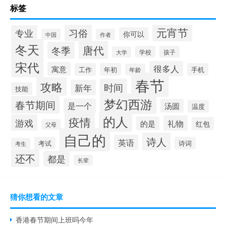
标签
元宵节
习俗
专业
你可以
中国
作者
冬天
唐代
冬季
学校
孩子
大学
宋代
很多人
寓意
工作
年初
手机
年龄
春节
攻略
时间
新年
技能
梦幻西游
春节期间
是一个
汤圆
温度
的人
疫情
游戏
礼物
的是
红包
父母
自己的
诗人
英语
考试
诗词
考生
还不
都是
长辈
猜你想看的文章
香港春节期间上班吗今年