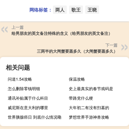
网络标签：
两人
歌王
王晓
上一篇
给男朋友的英文备注特殊的含义（给男朋友的英文备注）
下一篇
三两半的大闸蟹要蒸多久（大闸蟹要蒸多久）
相关问题
问道1.54攻略
保温攻略
怎么删除零钱明细
史上最真实的春节戏码是
通讯补贴属于什么科目
带路党什么梗
威尼斯在意大利的哪里
大年初二有没有扫墓的
世界胰腺癌日 到底什么情况嘞
梦想世界手游神兽攻略