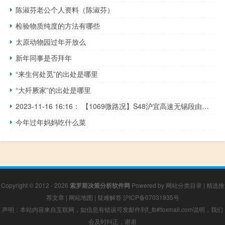
陈淑芬老公个人资料（陈淑芬）
检验物质纯度的方法有哪些
太原动物园过年开放么
新年同事是否拜年
“来生何处觅”的出处是哪里
“大歼厥家”的出处是哪里
2023-11-16 16:16： 【1069微路况】S48沪宜高速无锡段由上海往宜兴方向169K离西坞枢纽2公里附近施工结束。 ​​​
今年过年妈妈吃什么菜
Copyright © 2012 - 2026
索罗斯决策分析软件网
Powered by
网站分类目录
|
精选推
荐文章
|
网站地图
|
疑难解答
沪ICP备07031935号
声明：本站内容来自互联网，如信息有错误可发邮件到f_fb#foxmail.com说明，我们
会及时纠正，谢谢