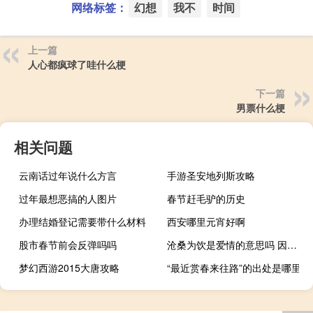
网络标签：
幻想
我不
时间
上一篇
人心都疯球了哇什么梗
下一篇
男票什么梗
相关问题
云南话过年说什么方言
手游圣安地列斯攻略
过年最想恶搞的人图片
春节赶毛驴的历史
办理结婚登记需要带什么材料
西安哪里元宵好啊
股市春节前会反弹吗吗
沧桑为饮是爱情的意思吗 因为爱情怎么会有沧桑
梦幻西游2015大唐攻略
“最近赏春来往路”的出处是哪里