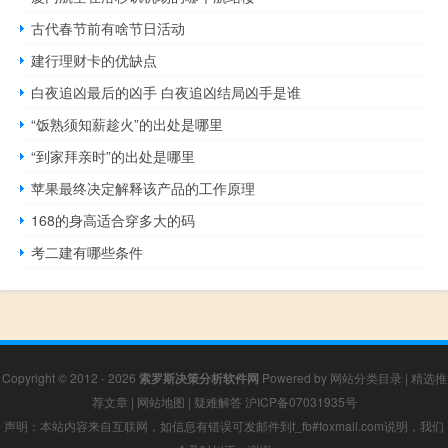
古代春节前有啥节日活动
建行理财卡的优缺点
白夜追凶最后的凶手 白夜追凶结局凶手是谁
“饭熟须知薪趁火”的出处是哪里
“到家拜亲时”的出处是哪里
苹果最终决定解释该产品的工作原理
168的身高适合穿多大的码
考二建有哪些条件
Copyright © 2012 - 2026
索罗斯决策分析软件网
Powered by
网站分类目录
|
精选推
荐文章
|
网站地图
|
疑难解答
沪ICP备07031935号
声明：本站内容来自互联网，如信息有错误可发邮件到f_fb#foxmail.com说明，我们