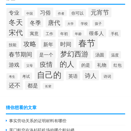
元宵节
习俗
专业
你可以
中国
作者
冬天
唐代
冬季
学校
孩子
大学
宋代
很多人
寓意
工作
年初
手机
年龄
春节
攻略
时间
新年
技能
梦幻西游
春节期间
是一个
汤圆
温度
的人
疫情
游戏
礼物
的是
红包
父母
自己的
诗人
英语
考试
诗词
考生
还不
都是
长辈
猜你想看的文章
事实劳动关系的证明材料有哪些
厦门航空在洛杉矶机场的哪个航站楼