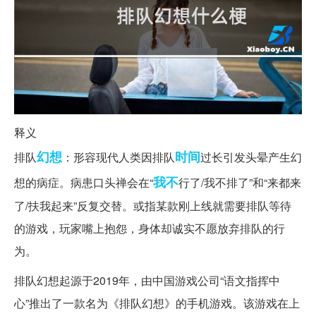
释义
幻想
时间
排队
：形容现代人类因排队
过长引发头晕产生幻
我不
想的病症。病患口头禅会在“
行了/我不排了”和“来都来
了/扶我起来”反复交替。或指某款刚上线就需要排队等待
的游戏，玩家嘴上抱怨，身体却诚实不愿放弃排队的行
为。
排队幻想起源于2019年，由中国游戏公司“语文指挥中
心”推出了一款名为《排队幻想》的手机游戏。该游戏在上