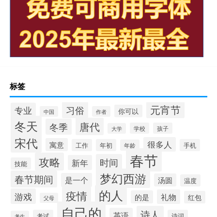
标签
元宵节
习俗
专业
你可以
中国
作者
冬天
唐代
冬季
学校
孩子
大学
宋代
很多人
寓意
工作
年初
手机
年龄
春节
攻略
时间
新年
技能
梦幻西游
春节期间
是一个
汤圆
温度
的人
疫情
游戏
礼物
的是
红包
父母
自己的
诗人
英语
考试
诗词
考生