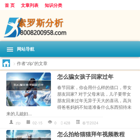
首 页
文章列表
知识分类
网站导航
>
作者“zlp”的文章
怎么骗女孩子回家过年
春节回家，你会用什么样的借口，带女
朋友回家? 对于父母来说，儿子要带女
朋友回来过年无异于天大的喜讯，高兴
得爸爸妈妈不知道准备什么东西招待未
来的儿媳妇...
zlp
02-15
0
428
春节2024
怎么拍给猫猫拜年视频教程