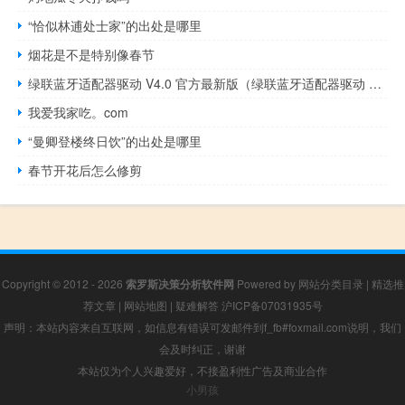
“恰似林逋处士家”的出处是哪里
烟花是不是特别像春节
绿联蓝牙适配器驱动 V4.0 官方最新版（绿联蓝牙适配器驱动 V4.0 官方最新版功能简介）
我爱我家吃。com
“曼卿登楼终日饮”的出处是哪里
春节开花后怎么修剪
Copyright © 2012 - 2026
索罗斯决策分析软件网
Powered by
网站分类目录
|
精选推
荐文章
|
网站地图
|
疑难解答
沪ICP备07031935号
声明：本站内容来自互联网，如信息有错误可发邮件到f_fb#foxmail.com说明，我们
会及时纠正，谢谢
本站仅为个人兴趣爱好，不接盈利性广告及商业合作
小男孩