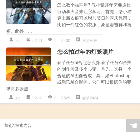
怎么教小猫拜年? 教小猫拜年需要通过
行动和声音来让它学习。首先，给小猫
穿上新衣服可以增加节日的喜庆氛围，
比如一件红色的衣服，象征着吉祥和祝
福。此外，...
zlp
02-11
0
430
文章列表
怎么拍过年的灯笼照片
春节任务ai合照怎么弄 春节任务AI合照
的制作涉及多个步骤。首先，选择一个
合适的AI图像合成工具，如Photoshop
或腾讯AI合影等，它们可以根据你的要
求将多张照...
zlp
02-10
0
525
春节2024
☚