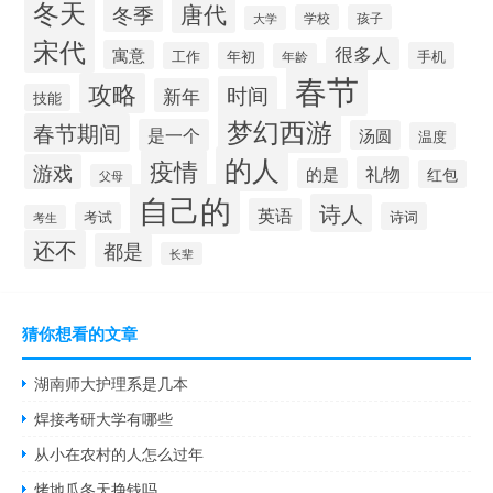
冬天
唐代
冬季
学校
孩子
大学
宋代
很多人
寓意
工作
年初
手机
年龄
春节
攻略
时间
新年
技能
梦幻西游
春节期间
是一个
汤圆
温度
的人
疫情
游戏
礼物
的是
红包
父母
自己的
诗人
英语
考试
诗词
考生
还不
都是
长辈
猜你想看的文章
湖南师大护理系是几本
焊接考研大学有哪些
从小在农村的人怎么过年
烤地瓜冬天挣钱吗