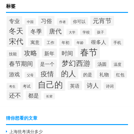
标签
元宵节
习俗
专业
你可以
中国
作者
冬天
唐代
冬季
学校
孩子
大学
宋代
很多人
寓意
工作
年初
手机
年龄
春节
攻略
时间
新年
技能
梦幻西游
春节期间
是一个
汤圆
温度
的人
疫情
游戏
礼物
的是
红包
父母
自己的
诗人
英语
考试
诗词
考生
还不
都是
长辈
猜你想看的文章
上海统考满分多少