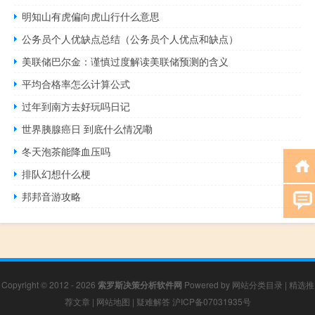
明知山有虎偏向虎山行什么意思
公务员个人优缺点总结（公务员个人优点和缺点）
美联储巴尔金：谨慎过度解读美联储预测的含义
平均合格率怎么计算公式
过年到南方去好玩吗日记
世界胰腺癌日 到底什么情况嘞
冬天泡茶能降血压吗
排队幻想什么梗
邦邦音游攻略
Copyright © 2012 - 2026
索罗斯决策分析软件网
Powered by
网站分类目录
|
精选推
荐文章
|
网站地图
|
疑难解答
沪ICP备07031935号