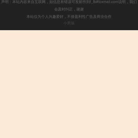
声明：本站内容来自互联网，如信息有错误可发邮件到f_fb#foxmail.com说明，我们
会及时纠正，谢谢
本站仅为个人兴趣爱好，不接盈利性广告及商业合作
小男孩