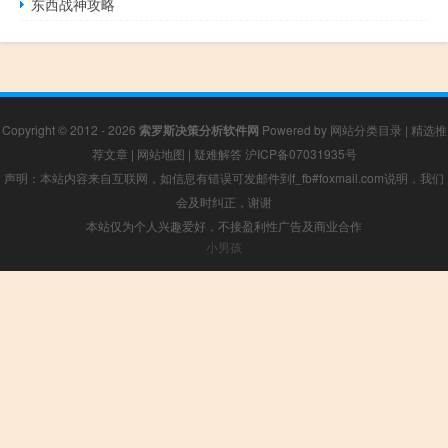
东西战神攻略
Copyright © 2012 - 2026
索罗斯决策分析软件网
Powered by
网站分类目录
|
精选推
荐文章
|
网站地图
|
疑难解答
沪ICP备07031935号
声明：本站内容来自互联网，如信息有错误可发邮件到f_fb#foxmail.com说明，我们
会及时纠正，谢谢
本站仅为个人兴趣爱好，不接盈利性广告及商业合作
小男孩