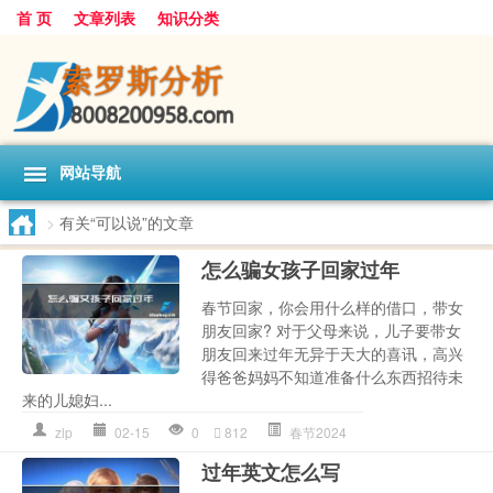
首 页
文章列表
知识分类
网站导航
>
有关“可以说”的文章
怎么骗女孩子回家过年
春节回家，你会用什么样的借口，带女
朋友回家? 对于父母来说，儿子要带女
朋友回来过年无异于天大的喜讯，高兴
得爸爸妈妈不知道准备什么东西招待未
来的儿媳妇...
zlp
02-15
0
812
春节2024
过年英文怎么写