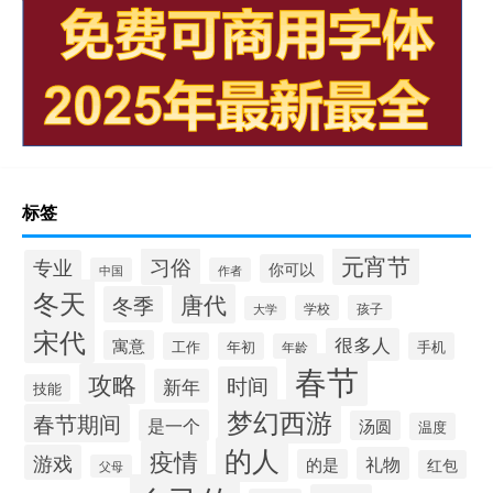
标签
元宵节
习俗
专业
你可以
中国
作者
冬天
唐代
冬季
学校
孩子
大学
宋代
很多人
寓意
工作
年初
手机
年龄
春节
攻略
时间
新年
技能
梦幻西游
春节期间
是一个
汤圆
温度
的人
疫情
游戏
礼物
的是
红包
父母