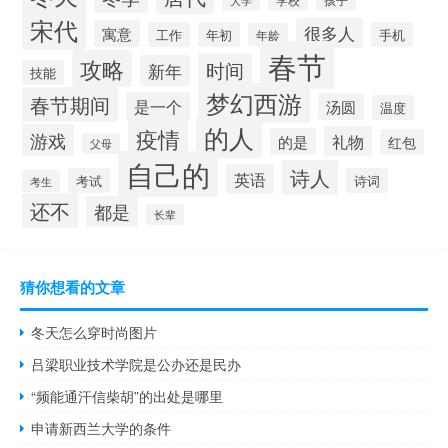
大学
宋代
很多人
寓意
工作
年初
手机
年龄
春节
攻略
时间
新年
技能
梦幻西游
春节期间
是一个
汤圆
温度
的人
疫情
游戏
礼物
的是
红包
父母
自己的
诗人
英语
考试
诗词
考生
还不
都是
长辈
猜你想看的文章
冬天怎么穿时尚图片
吕梁职业技术学院是公办还是民办
“频能通汗信柴胡”的出处是哪里
申请新西兰大学的条件