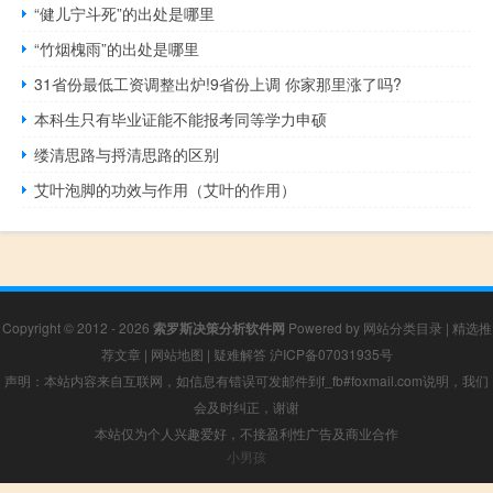
“健儿宁斗死”的出处是哪里
“竹烟槐雨”的出处是哪里
31省份最低工资调整出炉!9省份上调 你家那里涨了吗?
本科生只有毕业证能不能报考同等学力申硕
缕清思路与捋清思路的区别
艾叶泡脚的功效与作用（艾叶的作用）
Copyright © 2012 - 2026
索罗斯决策分析软件网
Powered by
网站分类目录
|
精选推
荐文章
|
网站地图
|
疑难解答
沪ICP备07031935号
声明：本站内容来自互联网，如信息有错误可发邮件到f_fb#foxmail.com说明，我们
会及时纠正，谢谢
本站仅为个人兴趣爱好，不接盈利性广告及商业合作
小男孩