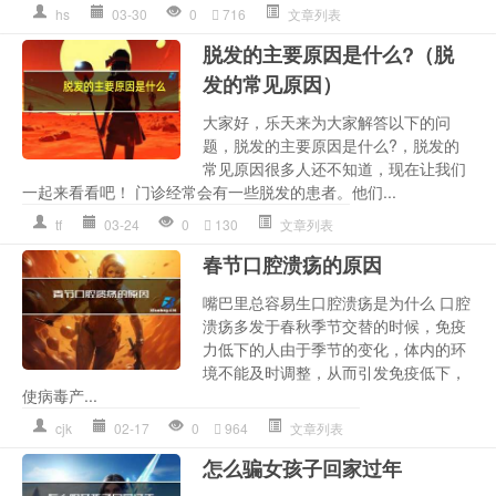
hs
03-30
0
716
文章列表
脱发的主要原因是什么?（脱
发的常见原因）
大家好，乐天来为大家解答以下的问
题，脱发的主要原因是什么?，脱发的
常见原因很多人还不知道，现在让我们
一起来看看吧！ 门诊经常会有一些脱发的患者。他们...
tf
03-24
0
130
文章列表
春节口腔溃疡的原因
嘴巴里总容易生口腔溃疡是为什么 口腔
溃疡多发于春秋季节交替的时候，免疫
力低下的人由于季节的变化，体内的环
境不能及时调整，从而引发免疫低下，
使病毒产...
cjk
02-17
0
964
文章列表
怎么骗女孩子回家过年