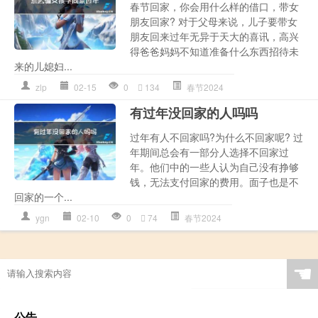
春节回家，你会用什么样的借口，带女
朋友回家? 对于父母来说，儿子要带女
朋友回来过年无异于天大的喜讯，高兴
得爸爸妈妈不知道准备什么东西招待未
来的儿媳妇...
zlp
02-15
0
134
春节2024
有过年没回家的人吗吗
过年有人不回家吗?为什么不回家呢? 过
年期间总会有一部分人选择不回家过
年。他们中的一些人认为自己没有挣够
钱，无法支付回家的费用。面子也是不
回家的一个...
ygn
02-10
0
74
春节2024
☚
公告