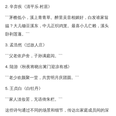
2. 辛弃疾《清平乐·村居》
```茅檐低小，溪上青青草。醉里吴音相媚好，白发谁家翁
媪？大儿锄豆溪东，中儿正织鸡笼。最喜小儿亡赖，溪头
卧剥莲蓬。```
3. 孟浩然《过故人庄》
```父老依庐舍，子孙满庭闾。```
4. 陆游《秋夜将晓出篱门迎凉有感》
```老少欢颜聚一堂，共赏明月庆团圆。```
5. 王贞白《白牡丹》
```家人淡妆罢，无语倚朱栏。```
这些诗句通过不同的场景和细节，传达出家庭成员间的深