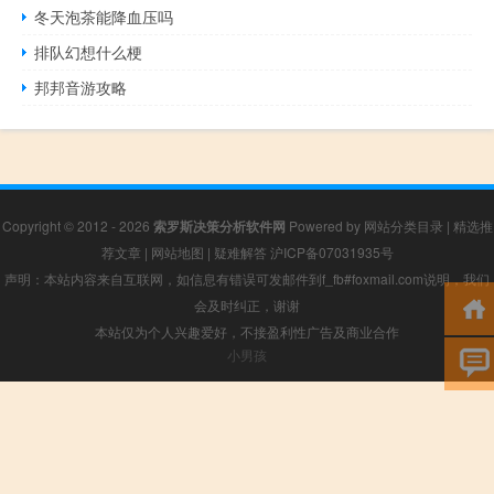
冬天泡茶能降血压吗
排队幻想什么梗
邦邦音游攻略
Copyright © 2012 - 2026
索罗斯决策分析软件网
Powered by
网站分类目录
|
精选推
荐文章
|
网站地图
|
疑难解答
沪ICP备07031935号
声明：本站内容来自互联网，如信息有错误可发邮件到f_fb#foxmail.com说明，我们
会及时纠正，谢谢
本站仅为个人兴趣爱好，不接盈利性广告及商业合作
小男孩