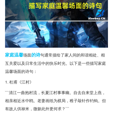
家庭
温馨
的诗
场面
句通常描绘了家人间的和谐相处、相
互关爱以及日常生活中的快乐时光。以下是一些描写家庭
温馨场面的诗句：
1. 杜甫《江村》
```清江一曲抱村流，长夏江村事事幽。自去自来堂上燕，
相亲相近水中鸥。老妻画纸为棋局，稚子敲针作钓钩。但
有故人供禄米，微躯此外更何求？```