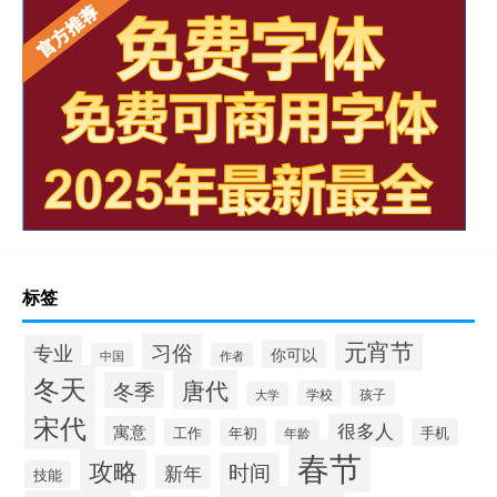
标签
元宵节
习俗
专业
你可以
中国
作者
冬天
唐代
冬季
学校
孩子
大学
宋代
很多人
寓意
工作
年初
手机
年龄
春节
攻略
时间
新年
技能